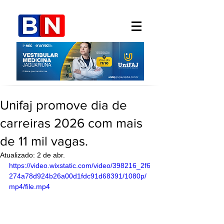
Unifaj promove dia de
carreiras 2026 com mais
de 11 mil vagas.
Atualizado:
2 de abr.
https://video.wixstatic.com/video/398216_2f6
274a78d924b26a00d1fdc91d68391/1080p/
mp4/file.mp4