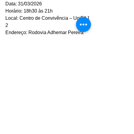
Data: 31/03/2026
Horário: 18h30 às 21h
Local: Centro de Convivência – UniFAJ 
2
Endereço: Rodovia Adhemar Pereira 
de Barros (SP-340), km 127 – 
Jaguariúna – SP
Reportagem: Caroline Previatello / 
Bastidores da Notícia 
#UniFAJ
#DiaDeCarreiras2026
#Empregabilidade
#VagasDeEmprego
Comentários