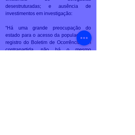
desestruturadas; e ausência de 
investimentos em investigação:  
“Há uma grande preocupação do 
estado para o acesso da população no 
registro do Boletim de Ocorrência. Em 
contrapartida, não há o mesmo 
empenho em estruturar equipes que 
possam instaurar os inquéritos e 
investigar os conteúdos dos Boletins de 
Ocorrência”, complementa Jacqueline.  
“Defasômetro” 