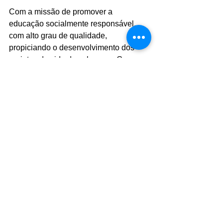
Com a missão de promover a 
educação socialmente responsável, 
com alto grau de qualidade, 
propiciando o desenvolvimento dos 
projetos de vida dos alunos, o Grupo 
UniEduK tem como foco transformar o 
futuro das pessoas, na prática. Para 
tanto, dispõe de moderna infraestrutura 
em 9 campis, equipados com Hospital 
Veterinário, Interclínicas e Centro 
Clínico de Especialidades Médicas.
 Tendo como mote fornecer uma 
educação de qualidade e prática que 
empregue pessoas, o Grupo UniEduK 
não mede esforços para investir em 
inovação, pessoas, infraestrutura e 
tecnologias que façam a diferença na 