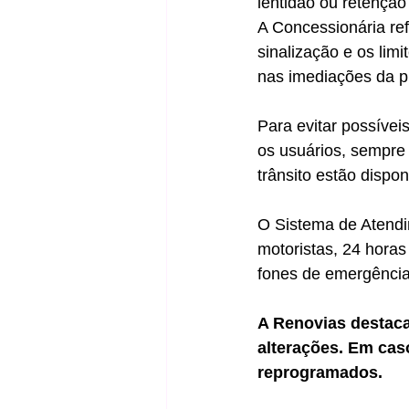
lentidão ou retençã
A Concessionária re
sinalização e os lim
nas imediações da pi
Para evitar possívei
os usuários, sempre
trânsito estão dispon
O Sistema de Atendi
motoristas, 24 horas
fones de emergência
A Renovias destaca
alterações. Em cas
reprogramados.