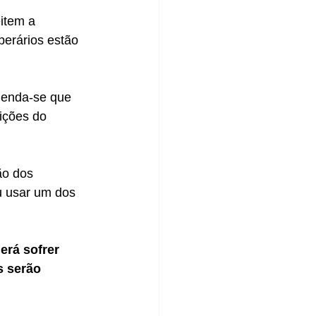
item a 
perários estão 
omenda-se que 
ições do 
ão dos 
u usar um dos 
rá sofrer 
s serão 