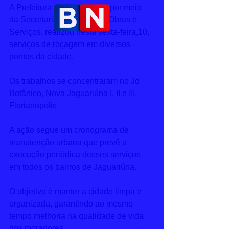
A Prefeitura de Jaguariúna, por meio 
da Secretaria Municipal de Obras e 
Serviços, realizou nesta sexta-feira,10, 
serviços de roçagem em diversos 
pontos da cidade.
Os trabalhos se concentraram no Jd 
Botânico, Nova Jaguariúna I, II e III, 
Florianópolis
A ação segue um cronograma de 
manutenção urbana que prevê a 
execução periódica desses serviços 
em todos os bairros de Jaguariúna. 
O objetivo é manter a cidade limpa e 
organizada, garantindo ao mesmo 
tempo melhoria na qualidade de vida 
dos moradores.