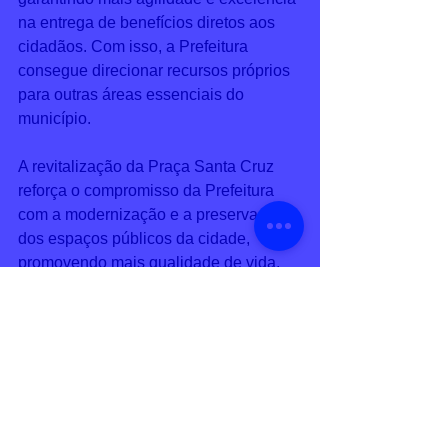
na entrega de benefícios diretos aos 
cidadãos. Com isso, a Prefeitura 
consegue direcionar recursos próprios 
para outras áreas essenciais do 
município.
A revitalização da Praça Santa Cruz 
reforça o compromisso da Prefeitura 
com a modernização e a preservação 
dos espaços públicos da cidade, 
promovendo mais qualidade de vida, 
convivência e lazer para os moradores.
Serviço:
Inauguração da Praça Santa Cruz 
Data: 18/05 (segunda-feira)
Horário: 20h
Atração musical: Banda Made In Roça