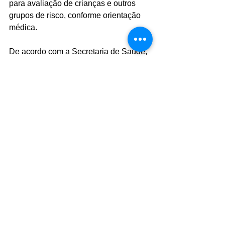
para avaliação de crianças e outros 
grupos de risco, conforme orientação 
médica.
De acordo com a Secretaria de Saúde, 
a iniciativa reforça o compromisso da 
prefeitura em ampliar o acesso aos 
serviços de Saúde, promovendo mais 
eficiência, qualidade no atendimento e 
cuidado integral à população.
Foto: Divulgação
Comentários