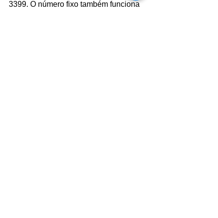
3399. O número fixo também funciona 
como WhatsApp — basta adicionar o 
contato e enviar uma mensagem para 
tirar dúvidas ou saber mais sobre os 
documentos necessários.
Foto: arquivo
Comentários
Escreva um comentário