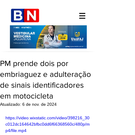
PM prende dois por
embriaguez e adulteração
de sinais identificadores
em motocicleta
Atualizado:
6 de nov. de 2024
https://video.wixstatic.com/video/398216_30
c012dc164642bfbc0dd6f66368560c/480p/m
p4/file.mp4