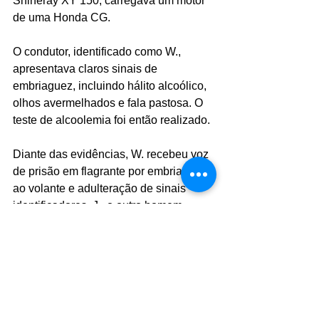
Shineray XY 150, carregava um motor 
de uma Honda CG.
O condutor, identificado como W., 
apresentava claros sinais de 
embriaguez, incluindo hálito alcoólico, 
olhos avermelhados e fala pastosa. O 
teste de alcoolemia foi então realizado. 
Diante das evidências, W. recebeu voz 
de prisão em flagrante por embriaguez 
ao volante e adulteração de sinais 
identificadores. J., o outro homem 
envolvido, também foi detido, mas 
liberado posteriormente pela delegada 
de plantão. A motocicleta foi 
apreendida.
Os dois homens são conhecidos no 