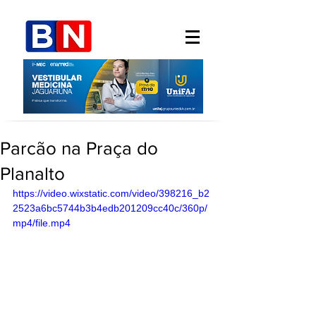
Parcão na Praça do
Planalto
https://video.wixstatic.com/video/398216_b2
2523a6bc5744b3b4edb201209cc40c/360p/
mp4/file.mp4