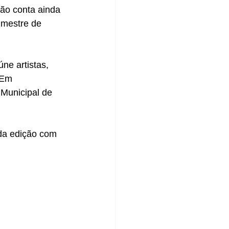
ção conta ainda 
 mestre de 
ne artistas, 
 Em 
 Municipal de 
da edição com 