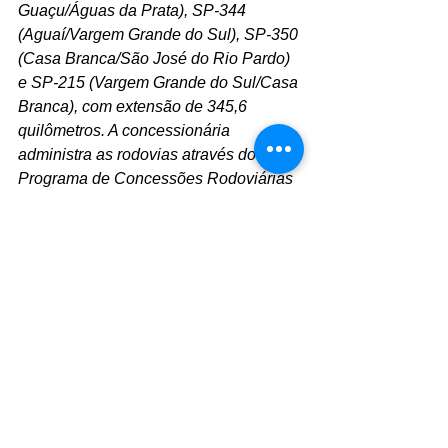
Guaçu/Águas da Prata), SP-344 
(Aguaí/Vargem Grande do Sul), SP-350 
(Casa Branca/São José do Rio Pardo) 
e SP-215 (Vargem Grande do Sul/Casa 
Branca), com extensão de 345,6 
quilômetros. A concessionária 
administra as rodovias através do 
Programa de Concessões Rodoviárias 
do Governo do Estado de São Paulo. O 
Sistema de Ajuda ao Usuário (SAU) da 
Renovias está à disposição 24 horas 
por dia. Para acioná-lo, basta ligar 
0800 055 9696 ou usar um dos fones 
de emergência implantados a cada 
quilômetro. Condições antecipadas do 
tráfego podem ser obtidas pelo site 
www.renovias.com.br
.