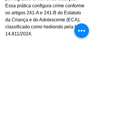
Essa prática configura crime conforme 
os artigos 241-A e 241-B do Estatuto 
da Criança e do Adolescente (ECA), 
classificado como hediondo pela Lei 
14.811/2024.
O suspeito foi imediatamente 
encaminhado à 1ª DIG/DEIC para as 
devidas providências legais. Caso seja 
condenado, ele poderá enfrentar uma 
pena de até 8 anos de reclusão.
Este episódio representa o segundo 
caso registrado na cidade de Pedreira. 
Em março de 2022, durante uma 
operação de combate à pornografia 
infantil, um homem de 36 anos foi 
detido na Vila São José, também após 