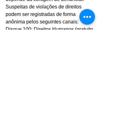
Suspeitas de violações de direitos 
podem ser registradas de forma 
anônima pelos seguintes canais:
Disque 100: Direitos Humanos (gratuito 
e 24h).
Conselho Tutelar: Órgão direto de 
proteção e garantia de direitos.
Canais Locais: Unidades de saúde e 
assistência social do município.
Foto: divulgação
Comentários