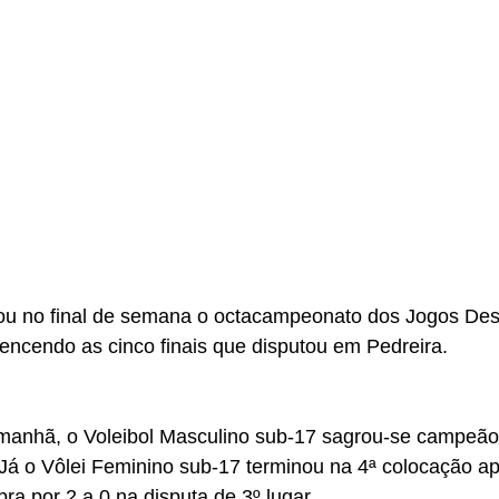
ou no final de semana o octacampeonato dos Jogos Des
encendo as cinco finais que disputou em Pedreira.
manhã, o Voleibol Masculino sub-17 sagrou-se campeão
Já o Vôlei Feminino sub-17 terminou na 4ª colocação ap
a por 2 a 0 na disputa de 3º lugar.