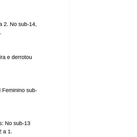
a 2. No sub-14, 
.
ra e derrotou 
l Feminino sub-
s: No sub-13 
 a 1.