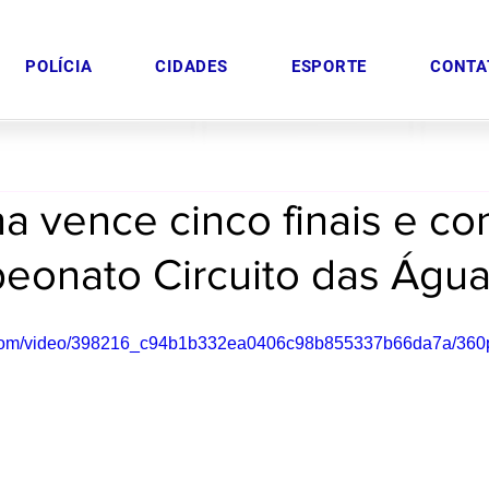
POLÍCIA
CIDADES
ESPORTE
CONTA
a vence cinco finais e co
eonato Circuito das Águ
ic.com/video/398216_c94b1b332ea0406c98b855337b66da7a/360p