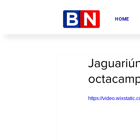
HOME
Jaguariún
octacamp
https://video.wixstat