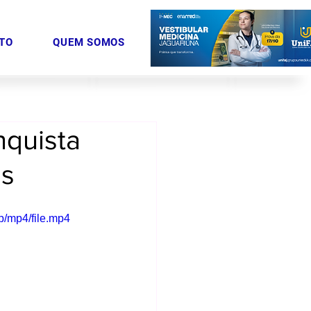
TO
QUEM SOMOS
nquista
as
/mp4/file.mp4