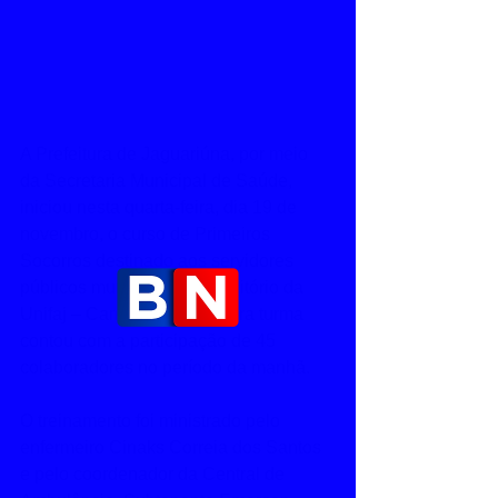
A Prefeitura de Jaguariúna, por meio 
da Secretaria Municipal de Saúde, 
iniciou nesta quarta-feira, dia 19 de 
novembro, o curso de Primeiros 
Socorros destinado aos servidores 
públicos municipais, no auditório da 
Unifaj – Campus 1. A primeira turma 
contou com a participação de 45 
colaboradores no período da manhã.
O treinamento foi ministrado pelo 
enfermeiro Cinaks Correia dos Santos 
e pelo coordenador da Central de 