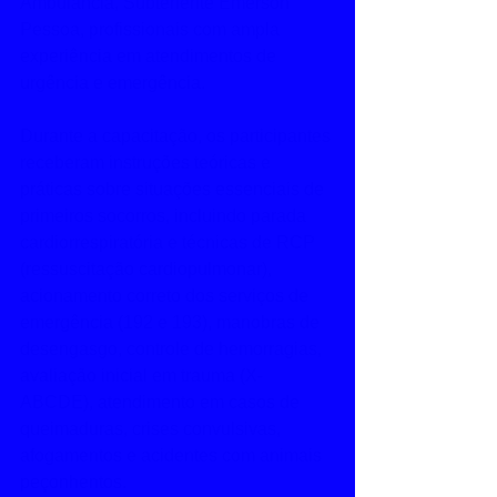
Ambulância, Subtenente Emerson 
Pessoa, profissionais com ampla 
experiência em atendimentos de 
urgência e emergência.
Durante a capacitação, os participantes 
receberam instruções teóricas e 
práticas sobre situações essenciais de 
primeiros socorros, incluindo parada 
cardiorrespiratória e técnicas de RCP 
(ressuscitação cardiopulmonar), 
acionamento correto dos serviços de 
emergência (192 e 193), manobras de 
desengasgo, controle de hemorragias, 
avaliação inicial em trauma (X-
ABCDE), atendimento em casos de 
queimaduras, crises convulsivas, 
afogamentos e acidentes com animais 
peçonhentos.