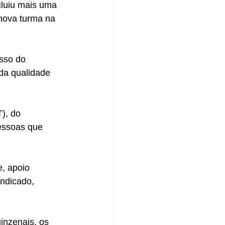
cluiu mais uma 
nova turma na 
sso do 
da qualidade 
), do 
pessoas que 
, apoio 
indicado, 
inzenais, os 