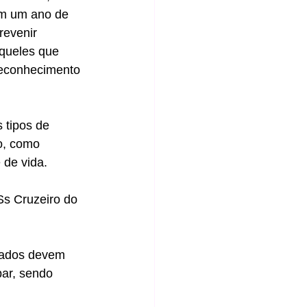
m um ano de 
evenir 
aqueles que 
econhecimento 
 tipos de 
o, como 
 de vida.
s Cruzeiro do 
sados devem 
par, sendo 