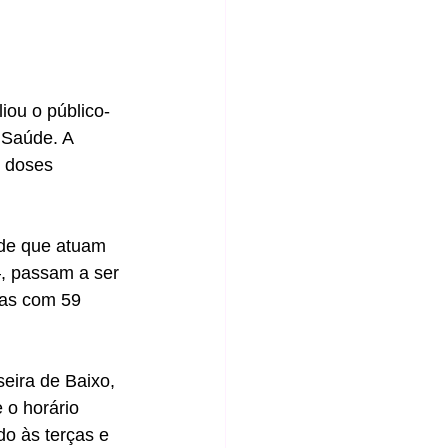
iou o público-
 Saúde. A 
 doses 
úde que atuam 
, passam a ser 
oas com 59 
eira de Baixo, 
 o horário 
o às terças e 