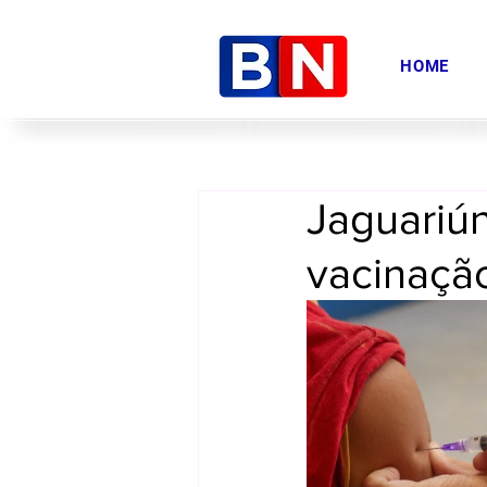
HOME
Jaguariún
vacinaçã