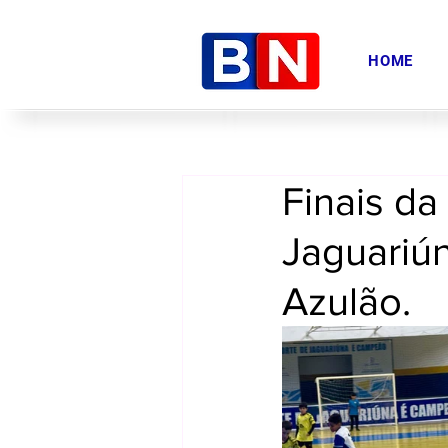
HOME
Finais da 
Jaguariú
Azulão.