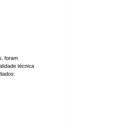
s, foram 
alidade técnica 
ltados: