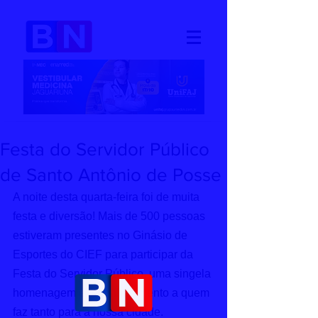
Festa do Servidor Público
de Santo Antônio de Posse
A noite desta quarta-feira foi de muita 
festa e diversão! Mais de 500 pessoas 
estiveram presentes no Ginásio de 
Esportes do CIEF para participar da 
Festa do Servidor Público, uma singela 
homenagem e reconhecimento a quem 
faz tanto para a nossa cidade.