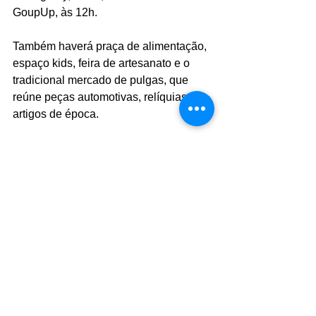
GoupUp, às 12h.
Também haverá praça de alimentação, 
espaço kids, feira de artesanato e o 
tradicional mercado de pulgas, que 
reúne peças automotivas, relíquias e 
artigos de época.
SERVIÇO:
Encontro Anual de Carros Antigos – 
Jaguariúna
Data: 25 e 26/10 (sábado e domingo)
Horário: sábado, das 14h às 22h e 
domingo, das 9h às 18h
Local: Centro Cultural de Jaguariúna
Foto: arquivo