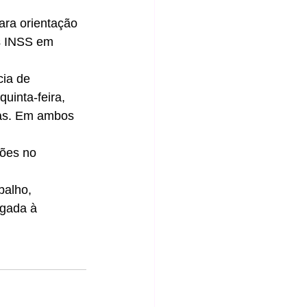
ara orientação 
os INSS em 
ia de 
uinta-feira, 
as. Em ambos 
ções no 
balho, 
gada à 