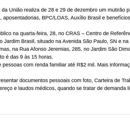
a da União realiza de 28 e 29 de dezembro um mutirão p
, aposentadorias, BPC/LOAS, Auxílio Brasil e benefíci
lico na quarta-feira, 28, no CRAS – Centro de Referênc
no Jardim Brasil, situado na Avenida São Paulo, SN e na q
mas, na Rua Afonso Jeremias, 285, no Jardim São Dim
to é das 9 às 15 horas.
e pessoas com renda familiar até R$2 mil. Mais informa
resentar documentos pessoais com foto, Carteira de Tra
reço e laudos médicos, quando se tratar de demanda li