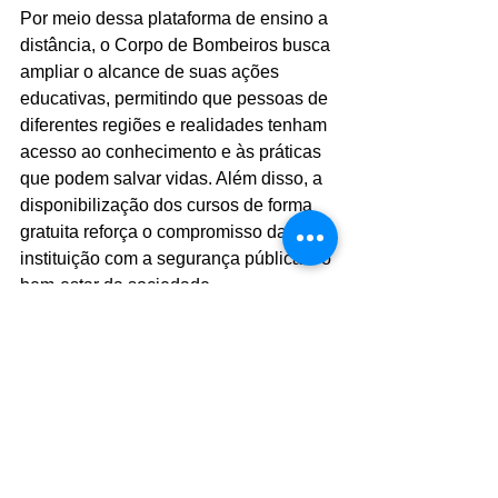
Por meio dessa plataforma de ensino a 
distância, o Corpo de Bombeiros busca 
ampliar o alcance de suas ações 
educativas, permitindo que pessoas de 
diferentes regiões e realidades tenham 
acesso ao conhecimento e às práticas 
que podem salvar vidas. Além disso, a 
disponibilização dos cursos de forma 
gratuita reforça o compromisso da 
instituição com a segurança pública e o 
bem-estar da sociedade.
Diante dos desafios enfrentados 
diariamente pelos bombeiros, que vão 
desde o combate a incêndios até o 
resgate em situações de risco, investir 
em medidas preventivas e educativas é 
fundamental para reduzir o número de 