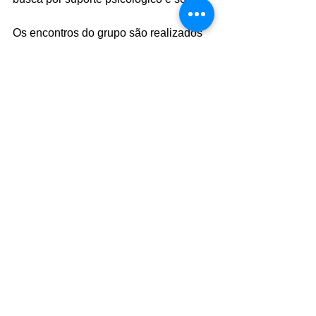
Os encontros do grupo são realizados 
de forma itinerante, sempre na última 
quinta-feira de cada mês, com o 
objetivo de alcançar diferentes regiões 
da cidade e fortalecer a rede de 
proteção às mulheres.
Foto: arquivo
Comentários
Escreva um comentário