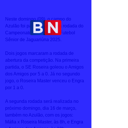
Neste domingo (09), o campo do 
Azulão foi palco da primeira rodada do 
Campeonato Municipal de Futebol 
Sênior de Jaguariúna 2025.
Dois jogos marcaram a rodada de 
abertura da competição. Na primeira 
partida, o SE Roseira goleou o Amigos 
dos Amigos por 5 a 0. Já no segundo 
jogo, o Roseira Master venceu o Engra 
por 1 a 0.
A segunda rodada será realizada no 
próximo domingo, dia 16 de março, 
também no Azulão, com os jogos: 
Máfia x Roseira Master, às 8h, e Engra 