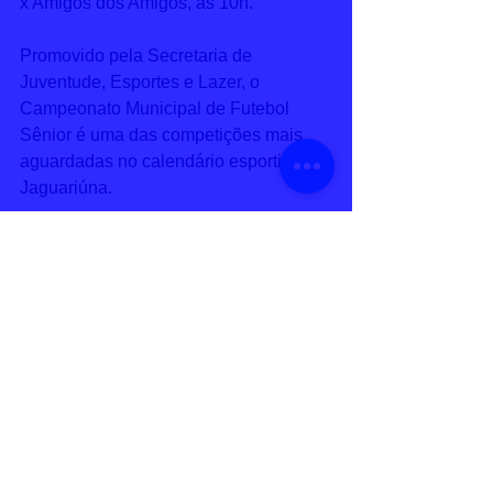
x Amigos dos Amigos, às 10h.
Promovido pela Secretaria de 
Juventude, Esportes e Lazer, o 
Campeonato Municipal de Futebol 
Sênior é uma das competições mais 
aguardadas no calendário esportivo de 
Jaguariúna. 
Foto: Thiago Carvalho
Comentários
Escreva um comentário