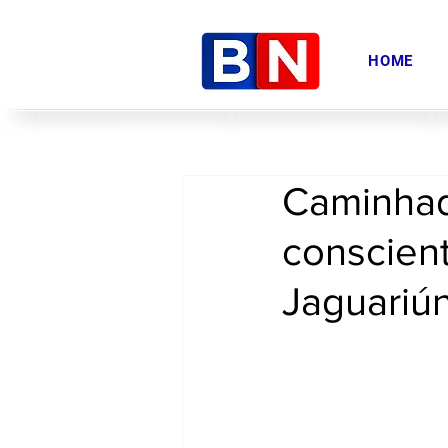
HOME
Caminhad
conscien
Jaguariú