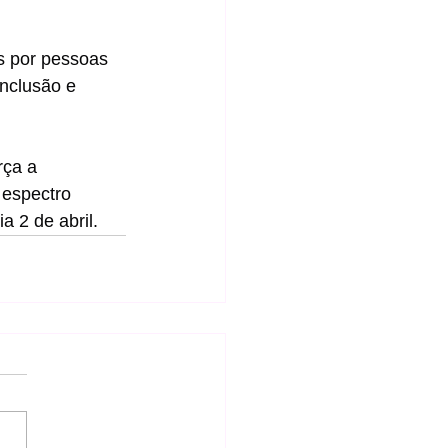
s por pessoas 
nclusão e 
rça a 
 espectro 
a 2 de abril.