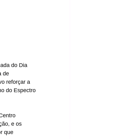
hada do Dia 
a de 
o reforçar a 
no do Espectro 
Centro 
ção, e os 
r que 