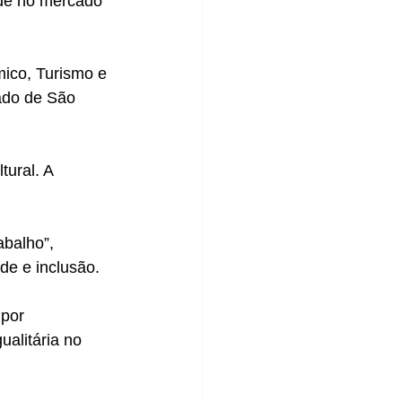
de no mercado 
ado de São 
ural. A 
abalho”, 
de e inclusão. 
por 
alitária no 